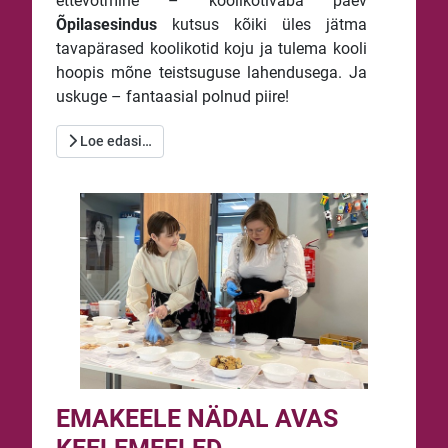
ettevõtmine – koolikotivaba päev
Õpilasesindus
kutsus kõiki üles jätma
tavapärased koolikotid koju ja tulema kooli
hoopis mõne teistsuguse lahendusega. Ja
uskuge – fantaasial polnud piire!
Loe edasi…
EMAKEELE NÄDAL AVAS