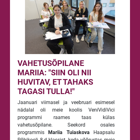
VAHETUSÕPILANE
MARIIA: "SIIN OLI NII
HUVITAV, ET TAHAKS
TAGASI TULLA!"
Jaanuari viimasel ja veebruari esimesel
nädalal oli meie koolis VeniVidiVici
programmi raames taas külas
vahetusõpilane. Seekord osales
programmis
Mariia Tuiaskova
Haapsalu
Põhikooli 8.d klassist, keda võõrustas meie