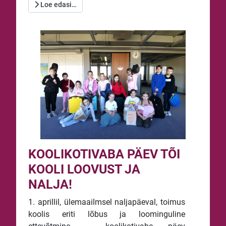
Loe edasi…
KOOLIKOTIVABA PÄEV TÕI
KOOLI LOOVUST JA
NALJA!
1. aprillil, ülemaailmsel naljapäeval, toimus
koolis eriti lõbus ja loominguline