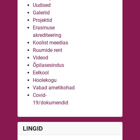
Uudised
Galeriid
Projektid
Erasmuse
akrediteering
Koolist meedias
Ruumide rent
Videod
Õpilasesindus
Eelkool
Hoolekogu
Vabad ametikohad
Covid-
19/dokumendid
LINGID