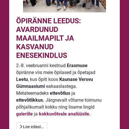
ÕPIRÄNNE LEEDUS:
AVARDUNUD
MAAILMAPILT JA
KASVANUD
ENESEKINDLUS
2.-8. veebruarini kestnud
Erasmuse
õpiränne viis meie õpilased ja õpetajad
Leetu
, kus õpiti koos
Kaunase Versvu
Gümnaasiumi
eakaaslastega.
Metateemadeks
ettevõtlus
ja
ettevõtlikkus.
Järgnevalt võtame toimunu
põhjalikumalt kokku ning lisame lingid
galeriile
ja
kokkuvõtvale analüüsile.
Loe edasi…