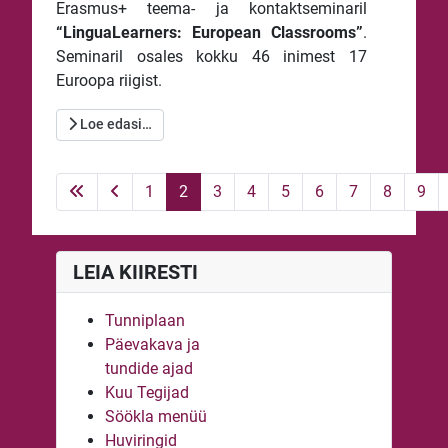
Erasmus+ teema- ja kontaktseminaril
“LinguaLearners: European Classrooms”
.
Seminaril osales kokku 46 inimest 17
Euroopa riigist.
Loe edasi…
1
2
3
4
5
6
7
8
9
LEIA KIIRESTI
Tunniplaan
Päevakava ja
tundide ajad
Kuu Tegijad
Söökla menüü
Huviringid