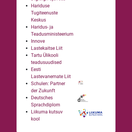
Hariduse
Tugiteenuste
Keskus
Haridus- ja
Teadusministeerium
Innove
Lastekaitse Liit
Tartu Ülikooli
teadusuudised
Eesti
Lastevanemate Liit
Schulen: Partner
der Zukunft
Deutsches
Sprachdiplom
Liikuma kutsuv
kool