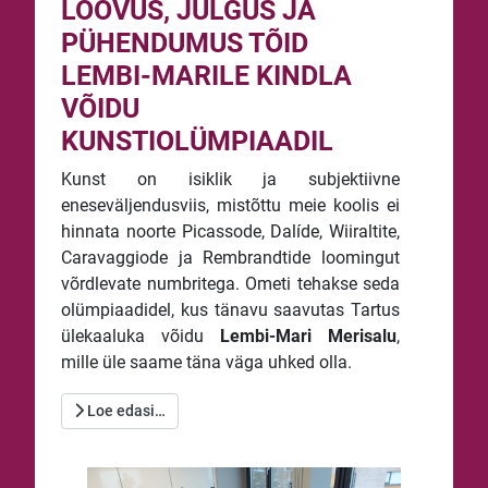
LOOVUS, JULGUS JA
PÜHENDUMUS TÕID
LEMBI-MARILE KINDLA
VÕIDU
KUNSTIOLÜMPIAADIL
Kunst on isiklik ja subjektiivne
eneseväljendusviis, mistõttu meie koolis ei
hinnata noorte Picassode, Dalíde, Wiiraltite,
Caravaggiode ja Rembrandtide loomingut
võrdlevate numbritega. Ometi tehakse seda
olümpiaadidel, kus tänavu saavutas Tartus
ülekaaluka võidu
Lembi-Mari Merisalu
,
mille üle saame täna väga uhked olla.
Loe edasi…