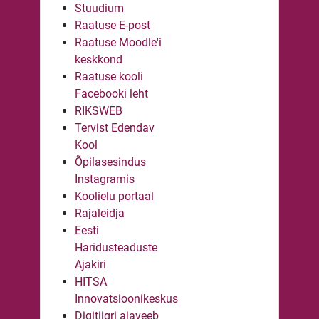
Stuudium
Raatuse E-post
Raatuse Moodle'i
keskkond
Raatuse kooli
Facebooki leht
RIKSWEB
Tervist Edendav
Kool
Õpilasesindus
Instagramis
Koolielu portaal
Rajaleidja
Eesti
Haridusteaduste
Ajakiri
HITSA
Innovatsioonikeskus
Digitiigri ajaveeb