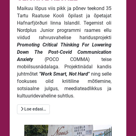
Maikuu lõpus viis pikk ja põnev teekond 35
Tartu Raatuse Kooli õpilast ja õpetajat
Hafnarfjörðuri linna Islandil. Tegemist oli
Nordplus Junior programmi raames ellu
viidud rahvusvahelise haridusprojekti
Promoting Critical Thinking For Lowering
Down The Post-Covid Communication
Anxiety
(POCO COMMA) teise
mobiilsusnädalaga. Projektinädal kandis
juhtmõtet
"Work Smart, Not Hard"
ning selle
fookuses olid kriitiline mõtlemine,
sotsiaalne julgus, meediateadlikkus ja
kultuuridevaheline suhtlus.
Loe edasi…