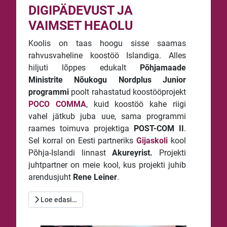
DIGIPÄDEVUST JA
VAIMSET HEAOLU
Koolis on taas hoogu sisse saamas
rahvusvaheline koostöö Islandiga. Alles
hiljuti lõppes edukalt
Põhjamaade
Ministrite Nõukogu
Nordplus Junior
programmi
poolt rahastatud koostööprojekt
POCO COMMA
, kuid koostöö kahe riigi
vahel jätkub juba uue, sama programmi
raames toimuva projektiga
POST-COM II
.
Sel korral on Eesti partneriks
Gijaskoli
kool
Põhja-Islandi linnast
Akureyrist.
Projekti
juhtpartner on meie kool, kus projekti juhib
arendusjuht
Rene Leiner
.
Loe edasi…