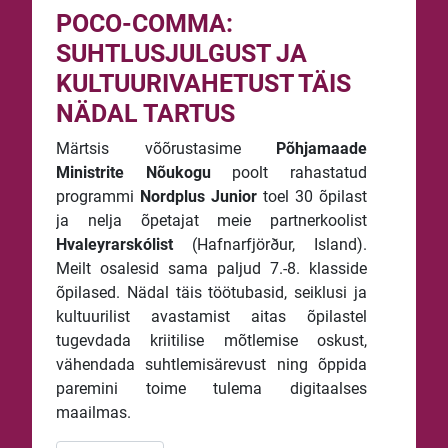
POCO-COMMA:
SUHTLUSJULGUST JA
KULTUURIVAHETUST TÄIS
NÄDAL TARTUS
Märtsis võõrustasime
Põhjamaade
Ministrite Nõukogu
poolt rahastatud
programmi
Nordplus Junior
toel 30 õpilast
ja nelja õpetajat meie partnerkoolist
Hvaleyrarskólist
(Hafnarfjörður, Island).
Meilt osalesid sama paljud 7.-8. klasside
õpilased. Nädal täis töötubasid, seiklusi ja
kultuurilist avastamist aitas õpilastel
tugevdada kriitilise mõtlemise oskust,
vähendada suhtlemisärevust ning õppida
paremini toime tulema digitaalses
maailmas.