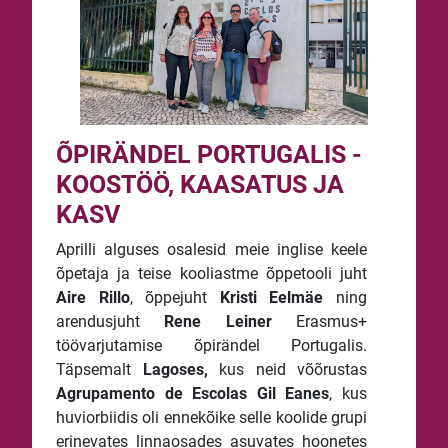
ÕPIRÄNDEL PORTUGALIS -
KOOSTÖÖ, KAASATUS JA
KASV
Aprilli alguses osalesid meie inglise keele
õpetaja ja teise kooliastme õppetooli juht
Aire Rillo
, õppejuht
Kristi Eelmäe
ning
arendusjuht
Rene Leiner
Erasmus+
töövarjutamise õpirändel Portugalis.
Täpsemalt
Lagoses,
kus neid võõrustas
Agrupamento de Escolas Gil Eanes
, kus
huviorbiidis oli ennekõike selle koolide grupi
erinevates linnaosades asuvates hoonetes