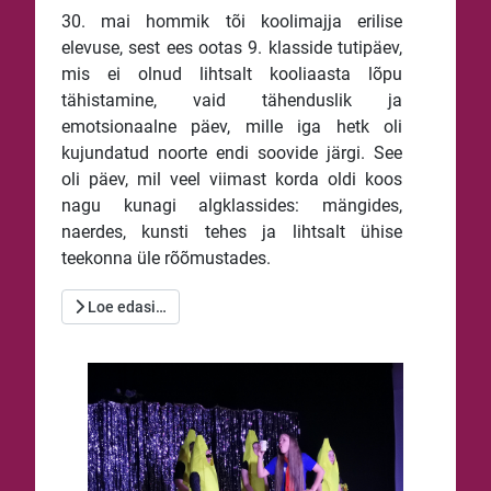
30. mai hommik tõi koolimajja erilise
elevuse, sest ees ootas 9. klasside tutipäev,
mis ei olnud lihtsalt kooliaasta lõpu
tähistamine, vaid tähenduslik ja
emotsionaalne päev, mille iga hetk oli
kujundatud noorte endi soovide järgi. See
oli päev, mil veel viimast korda oldi koos
nagu kunagi algklassides: mängides,
naerdes, kunsti tehes ja lihtsalt ühise
teekonna üle rõõmustades.
Loe edasi…