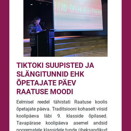
TIKTOKI SUUPISTED JA
SLÄNGITUNNID EHK
ÕPETAJATE PÄEV
RAATUSE MOODI
Eelmisel reedel tähistati Raatuse koolis
õpetajate päeva. Traditsiooni kohaselt viisid
koolipäeva läbi 9. klasside õpilased.
Tavapärase koolipäeva asemel andsid
noorematele klassidele tunde üheksandikud