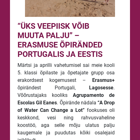
“ÜKS VEEPIISK VÕIB
MUUTA PALJU” –
ERASMUSE ÕPIRÄNDED
PORTUGALIS JA EESTIS
Märtsi ja aprilli vahetumisel sai meie kooli
5. klassi õpilaste ja õpetajate grupp osa
erakordsest kogemusest –
Erasmus+
õpirändest Portugali,
Lagosesse
.
Võõrustajaks kooliks
Agrupamento de
Escolas Gil Eanes
. Õpirände nädala
“A Drop
of Water Can Change a Lot”
fookuses oli
keskkond, vesi ning rahvusvaheline
koostöö, aga selle mõju ulatus palju
kaugemale ja puudutas kõiki osalejaid