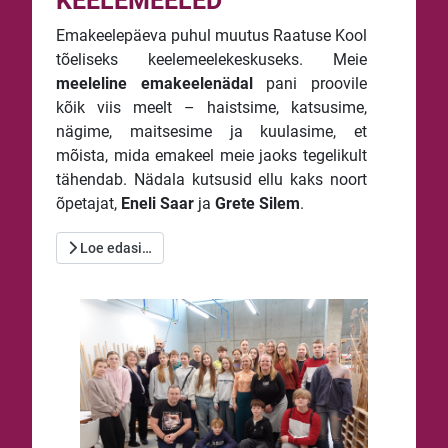
KEELEMEELED
Emakeelepäeva puhul muutus Raatuse Kool
tõeliseks keelemeelekeskuseks. Meie
meeleline emakeelenädal
pani proovile
kõik viis meelt – haistsime, katsusime,
nägime, maitsesime ja kuulasime, et
mõista, mida emakeel meie jaoks tegelikult
tähendab. Nädala kutsusid ellu kaks noort
õpetajat,
Eneli Saar
ja
Grete Silem
.
Loe edasi…