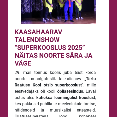
KAASAHAARAV
TALENDISHOW
“SUPERKOOSLUS 2025”
NÄITAS NOORTE SÄRA JA
VÄGE
29. mail toimus koolis juba teist korda
noorte omaalgatuslik talendishow
„Tartu
Raatuse Kool otsib superkooslust“
, mille
eestvedajaks oli kooli
õpilasesindus
. Laval
astus üles
kaheksa loomingulist kooslust
,
kes pakkusid publikule meeleolukaid tantse,
näidendeid ja muusikalisi etteasteid.
Üllatusesinejatena loodi kohapeal