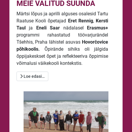
MEIE VALITUD SUUNDA
Märtsi lõpus ja aprilli alguses osalesid Tartu
Raatuse Kooli õpetajad
Eret Rennig
,
Kersti
Taul
ja
Eneli Saar
nädalasel
Erasmus+
programmi rahastatud töövarjurändel
Tšehhis, Praha lähistel asuvas
Hovorčovice
põhikoolis.
Õpirände sihiks oli jälgida
õppijakeskset õpet ja reflekteeriva õppimise
võimalusi väikekooli kontekstis.
Loe edasi…