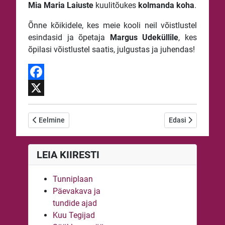
Mia Maria Laiuste
kuulitõukes
kolmanda koha
.
Õnne kõikidele, kes meie kooli neil võistlustel
esindasid ja õpetaja
Margus Udeküllile
, kes
õpilasi võistlustel saatis, julgustas ja juhendas!
Facebook
X
Eelmine artikkel: Raatuse I laulumaraton rokkis ja paitas
Järgmine artikkel
Eelmine
Edasi
LEIA KIIRESTI
Tunniplaan
Päevakava ja
tundide ajad
Kuu Tegijad