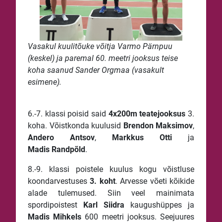
Vasakul kuulitõuke võitja Varmo Pärnpuu
(keskel) ja paremal 60. meetri jooksus teise
koha saanud Sander Orgmaa (vasakult
esimene).
6.-7. klassi poisid said
4x200m teatejooksus
3.
koha. Võistkonda kuulusid
Brendon
Maksimov
,
Andero
Antsov
,
Markkus
Otti
ja
Madis
Randpõld
.
8.-9. klassi poistele kuulus kogu võistluse
koondarvestuses
3. koht
. Arvesse võeti kõikide
alade tulemused. Siin veel mainimata
spordipoistest
Karl
Siidra
kaugushüppes ja
Madis
Mihkels
600 meetri jooksus. Seejuures