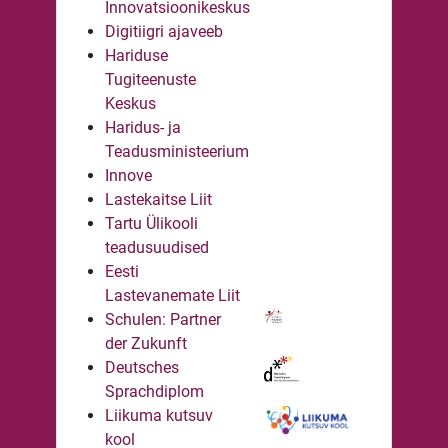
Innovatsioonikeskus
Digitiigri ajaveeb
Hariduse
Tugiteenuste
Keskus
Haridus- ja
Teadusministeerium
Innove
Lastekaitse Liit
Tartu Ülikooli
teadusuudised
Eesti
Lastevanemate Liit
Schulen: Partner
der Zukunft
Deutsches
Sprachdiplom
Liikuma kutsuv
kool