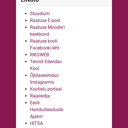
Stuudium
Raatuse E-post
Raatuse Moodle'i
keskkond
Raatuse kooli
Facebooki leht
RIKSWEB
Tervist Edendav
Kool
Õpilasesindus
Instagramis
Koolielu portaal
Rajaleidja
Eesti
Haridusteaduste
Ajakiri
HITSA