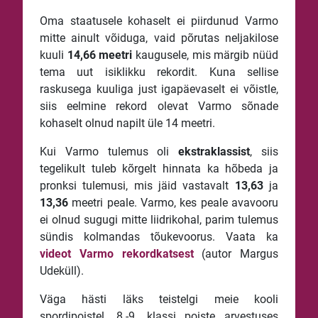
Oma staatusele kohaselt ei piirdunud Varmo
mitte ainult võiduga, vaid põrutas neljakilose
kuuli
14,66
meetri
kaugusele, mis märgib nüüd
tema uut isiklikku rekordit. Kuna sellise
raskusega kuuliga just igapäevaselt ei võistle,
siis eelmine rekord olevat Varmo sõnade
kohaselt olnud napilt üle 14 meetri.
Kui Varmo tulemus oli
ekstraklassist
, siis
tegelikult tuleb kõrgelt hinnata ka hõbeda ja
pronksi tulemusi, mis jäid vastavalt
13,63
ja
13,36
meetri peale. Varmo, kes peale avavooru
ei olnud sugugi mitte liidrikohal, parim tulemus
sündis kolmandas tõukevoorus. Vaata ka
videot Varmo rekordkatsest
(autor Margus
Udeküll).
Väga hästi läks teistelgi meie kooli
spordipoistel. 8.-9. klassi poiste arvestuses