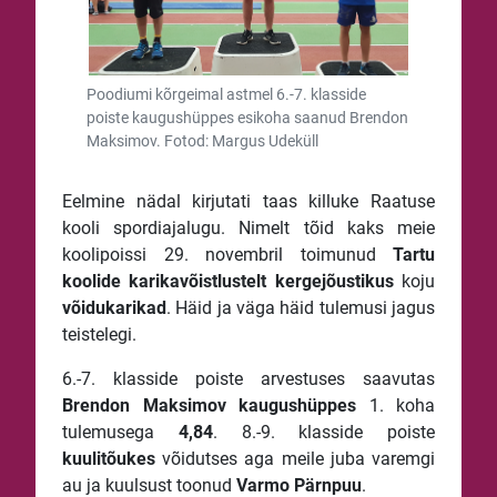
Poodiumi kõrgeimal astmel 6.-7. klasside
poiste kaugushüppes esikoha saanud Brendon
Maksimov. Fotod: Margus Udeküll
Eelmine nädal kirjutati taas killuke Raatuse
kooli spordiajalugu. Nimelt tõid kaks meie
koolipoissi 29. novembril toimunud
Tartu
koolide karikavõistlustelt kergejõustikus
koju
võidukarikad
. Häid ja väga häid tulemusi jagus
teistelegi.
6.-7. klasside poiste arvestuses saavutas
Brendon
Maksimov
kaugushüppes
1. koha
tulemusega
4,84
. 8.-9. klasside poiste
kuulitõukes
võidutses aga meile juba varemgi
au ja kuulsust toonud
Varmo
Pärnpuu
.