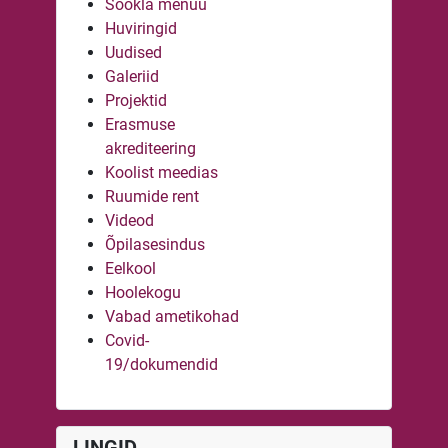
Söökla menüü
Huviringid
Uudised
Galeriid
Projektid
Erasmuse
akrediteering
Koolist meedias
Ruumide rent
Videod
Õpilasesindus
Eelkool
Hoolekogu
Vabad ametikohad
Covid-
19/dokumendid
LINGID