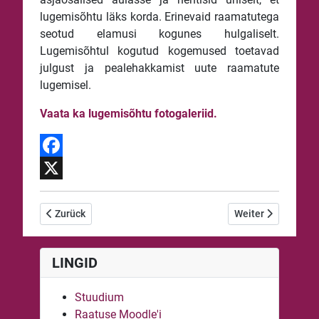
lugemisõhtu läks korda. Erinevaid raamatutega
seotud elamusi kogunes hulgaliselt.
Lugemisõhtul kogutud kogemused toetavad
julgust ja pealehakkamist uute raamatute
lugemisel.
Vaata ka lugemisõhtu fotogaleriid.
Facebook
X
Vorheriger Beitrag: Raatuse kooli lauluvõistlus 2022
Nächster Beitrag: 
Zurück
Weiter
LINGID
Stuudium
Raatuse Moodle'i