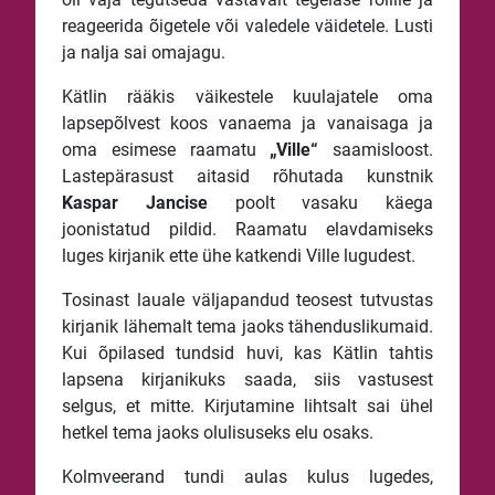
reageerida õigetele või valedele väidetele. Lusti
ja nalja sai omajagu.
Kätlin rääkis väikestele kuulajatele oma
lapsepõlvest koos vanaema ja vanaisaga ja
oma esimese raamatu
„Ville“
saamisloost.
Lastepärasust aitasid rõhutada kunstnik
Kaspar Jancise
poolt vasaku käega
joonistatud pildid. Raamatu elavdamiseks
luges kirjanik ette ühe katkendi Ville lugudest.
Tosinast lauale väljapandud teosest tutvustas
kirjanik lähemalt tema jaoks tähenduslikumaid.
Kui õpilased tundsid huvi, kas Kätlin tahtis
lapsena kirjanikuks saada, siis vastusest
selgus, et mitte. Kirjutamine lihtsalt sai ühel
hetkel tema jaoks olulisuseks elu osaks.
Kolmveerand tundi aulas kulus lugedes,