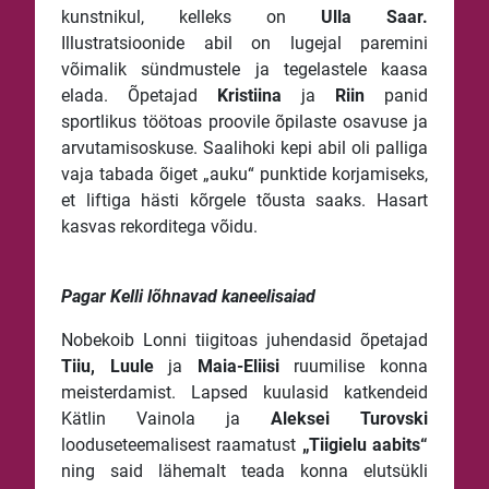
kunstnikul, kelleks on
Ulla Saar.
Illustratsioonide abil on lugejal paremini
võimalik sündmustele ja tegelastele kaasa
elada. Õpetajad
Kristiina
ja
Riin
panid
sportlikus töötoas proovile õpilaste osavuse ja
arvutamisoskuse. Saalihoki kepi abil oli palliga
vaja tabada õiget „auku“ punktide korjamiseks,
et liftiga hästi kõrgele tõusta saaks. Hasart
kasvas rekorditega võidu.
Pagar Kelli lõhnavad kaneelisaiad
Nobekoib Lonni tiigitoas juhendasid õpetajad
Tiiu, Luule
ja
Maia-Eliisi
ruumilise konna
meisterdamist. Lapsed kuulasid katkendeid
Kätlin Vainola ja
Aleksei Turovski
looduseteemalisest raamatust
„Tiigielu aabits“
ning said lähemalt teada konna elutsükli