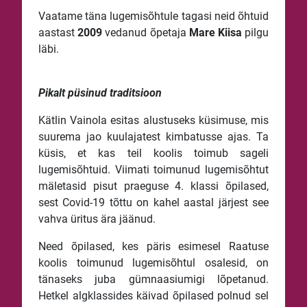
Vaatame täna lugemisõhtule tagasi neid õhtuid
aastast
2009
vedanud õpetaja
Mare Kiisa
pilgu
läbi.
Pikalt püsinud traditsioon
Kätlin Vainola esitas alustuseks küsimuse, mis
suurema jao kuulajatest kimbatusse ajas. Ta
küsis, et kas teil koolis toimub sageli
lugemisõhtuid. Viimati toimunud lugemisõhtut
mäletasid pisut praeguse 4. klassi õpilased,
sest Covid-19 tõttu on kahel aastal järjest see
vahva üritus ära jäänud.
Need õpilased, kes päris esimesel Raatuse
koolis toimunud lugemisõhtul osalesid, on
tänaseks juba gümnaasiumigi lõpetanud.
Hetkel algklassides käivad õpilased polnud sel