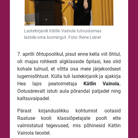
Lastekirjanik Kätlin Vainola tutvustamas
lastele oma loomingut. Foto: Rene Leiner
7. aprilli õhtupoolikul, pisut enne kella viit õhtul,
oli majas rohkesti algklasside õpilasi, kes olid
kohale tulnud, et võtta osa meie järjekordsest
lugemisõhtust. Külla tuli lastekirjanik ja ajakirja
Hea laps peatoimetaja
Kätlin Vainola.
Ootusärevalt istuti aula põrandal patjadel ning
kaltsuvaipadel.
Pärast kirjanduslikku kohtumist ootasid
Raatuse kooli klassiõpetajate poolt ette
valmistatud tegevused, mis põhinesid Kätlin
Vainola teostel.