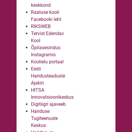
keskkond
Raatuse kooli
Facebooki leht
RIKSWEB
Tervist Edendav
Kool
Õpilasesindus
Instagramis
Koolielu portaal
Eesti
Haridusteaduste
Ajakiri
HITSA
Innovatsioonikeskus
Digitiigri ajaveeb
Hariduse
Tugiteenuste
Keskus