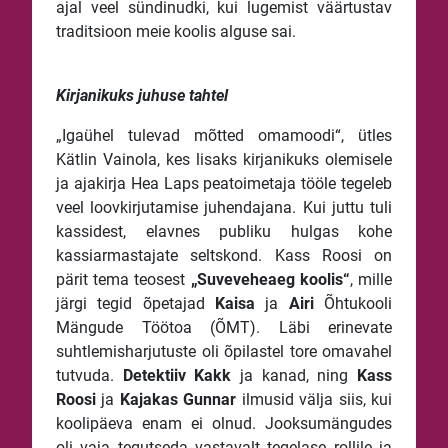
ajal veel sündinudki, kui lugemist väärtustav
traditsioon meie koolis alguse sai.
Kirjanikuks juhuse tahtel
„Igaühel tulevad mõtted omamoodi“, ütles
Kätlin Vainola, kes lisaks kirjanikuks olemisele
ja ajakirja Hea Laps peatoimetaja tööle tegeleb
veel loovkirjutamise juhendajana. Kui juttu tuli
kassidest, elavnes publiku hulgas kohe
kassiarmastajate seltskond. Kass Roosi on
pärit tema teosest
„Suveveheaeg koolis“
, mille
järgi tegid õpetajad
Kaisa
ja
Airi
Õhtukooli
Mängude Töötoa (ÕMT). Läbi erinevate
suhtlemisharjutuste oli õpilastel tore omavahel
tutvuda.
Detektiiv Kakk
ja kanad, ning
Kass
Roosi
ja
Kajakas Gunnar
ilmusid välja siis, kui
koolipäeva enam ei olnud. Jooksumängudes
oli vaja tegutseda vastavalt tegelase rollile ja