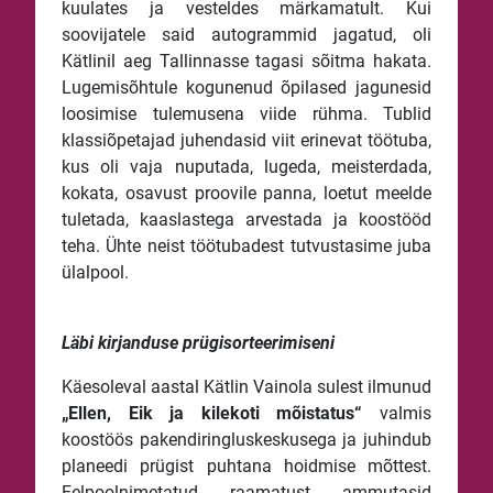
kuulates ja vesteldes märkamatult. Kui
soovijatele said autogrammid jagatud, oli
Kätlinil aeg Tallinnasse tagasi sõitma hakata.
Lugemisõhtule kogunenud õpilased jagunesid
loosimise tulemusena viide rühma. Tublid
klassiõpetajad juhendasid viit erinevat töötuba,
kus oli vaja nuputada, lugeda, meisterdada,
kokata, osavust proovile panna, loetut meelde
tuletada, kaaslastega arvestada ja koostööd
teha. Ühte neist töötubadest tutvustasime juba
ülalpool.
Läbi kirjanduse prügisorteerimiseni
Käesoleval aastal Kätlin Vainola sulest ilmunud
„Ellen, Eik ja kilekoti mõistatus“
valmis
koostöös pakendiringluskeskusega ja juhindub
planeedi prügist puhtana hoidmise mõttest.
Eelpoolnimetatud raamatust ammutasid