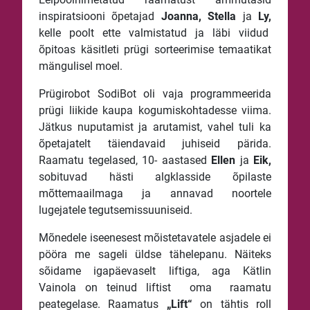
inspiratsiooni õpetajad
Joanna, Stella
ja
Ly,
kelle poolt ette valmistatud ja läbi viidud
õpitoas käsitleti prügi sorteerimise temaatikat
mängulisel moel.
Prügirobot SodiBot oli vaja programmeerida
prügi liikide kaupa kogumiskohtadesse viima.
Jätkus nuputamist ja arutamist, vahel tuli ka
õpetajatelt täiendavaid juhiseid pärida.
Raamatu tegelased, 10- aastased
Ellen
ja
Eik,
sobituvad hästi algklasside õpilaste
mõttemaailmaga ja annavad noortele
lugejatele tegutsemissuuniseid.
Mõnedele iseenesest mõistetavatele asjadele ei
pööra me sageli üldse tähelepanu. Näiteks
sõidame igapäevaselt liftiga, aga Kätlin
Vainola on teinud liftist oma raamatu
peategelase. Raamatus
„Lift“
on tähtis roll