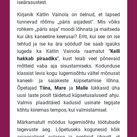
iseärasustest.
Kirjanik Kätlin Vainola on öelnud, et lapsed
tunnevad rõõmu „päris asjadest". Mis võiks
rohkem „päris asja" moodi lõhnata ja maitseda
kui üks kaneeline keerusai? Eriti, kui see on ise
tehtud ja ise ka ära söödud! Ise saab igaüks
lugeda ka Kätlin Vainola raamatut
"Kelli
hakkab piraadiks"
, kust leiab veel põnevaid
mõtteid vaba aja sisustamiseks. Kodunduse
klassist levis kogu lugemisõhtu vältel mõnusat
kaneeli- ja saiakeste küpsetamise lõhna.
Õpetajad
Tiina, Mare
ja
Malle
lükkasid üha
uusi laste poolt täidetud küpsetusaluseid ahju.
Valmis plaaditäied kadusid usinate tegijate
kõhtu kiiremas tempos, kui valmistamisel.
Märkamatult möödus lugemisõhtu töötubade
tegevuste aeg. Lõpetuseks kogunesid kõik
asjaosalised aulasse ja nentisid ühiselt, et