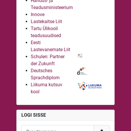
Haridus- ja
Teadusministeerium
Innove
Lastekaitse Liit
Tartu Ülikooli
teadusuudised
Eesti
Lastevanemate Liit
Schulen: Partner
der Zukunft
Deutsches
Sprachdiplom
Liikuma kutsuv
kool
LOGI SISSE
Benutzername