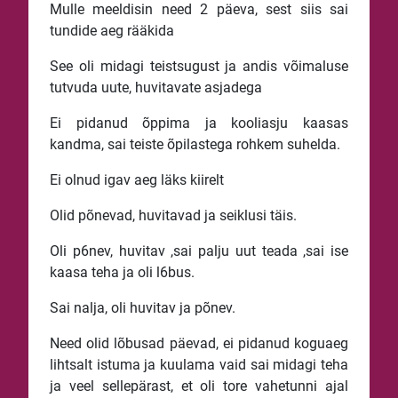
Mulle meeldisin need 2 päeva, sest siis sai
tundide aeg rääkida
See oli midagi teistsugust ja andis võimaluse
tutvuda uute, huvitavate asjadega
Ei pidanud õppima ja kooliasju kaasas
kandma, sai teiste õpilastega rohkem suhelda.
Ei olnud igav aeg läks kiirelt
Olid põnevad, huvitavad ja seiklusi täis.
Oli p6nev, huvitav ,sai palju uut teada ,sai ise
kaasa teha ja oli l6bus.
Sai nalja, oli huvitav ja põnev.
Need olid lõbusad päevad, ei pidanud koguaeg
lihtsalt istuma ja kuulama vaid sai midagi teha
ja veel sellepärast, et oli tore vahetunni ajal