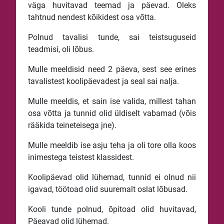
väga huvitavad teemad ja päevad. Oleks
tahtnud nendest kõikidest osa võtta.
Polnud tavalisi tunde, sai teistsuguseid
teadmisi, oli lõbus.
Mulle meeldisid need 2 päeva, sest see erines
tavalistest koolipäevadest ja seal sai nalja.
Mulle meeldis, et sain ise valida, millest tahan
osa võtta ja tunnid olid üldiselt vabamad (võis
rääkida teineteisega jne).
Mulle meeldib ise asju teha ja oli tore olla koos
inimestega teistest klassidest.
Koolipäevad olid lühemad, tunnid ei olnud nii
igavad, töötoad olid suuremalt oslat lõbusad.
Kooli tunde polnud, õpitoad olid huvitavad,
Päeavad olid lühemad.