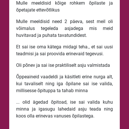
Mulle meeldisid kõige rohkem õpilaste ja
õpetajate ettevõtlikus
Mulle meeldisid need 2 päeva, sest meil oli
võimalus tegeleda asjadega mis meid
huvitavad ja puhata tavatundidest.
Et sai ise oma kätega midagi teha., et sai uusi
teadmisi ja sai proovida erinevaid tegevusi.
Oli põnev ja sai ise praktiliselt asju valmistada
Õppeaineid vaadeldi ja käsitleti erine nurga alt,
kui tavaliselt ning iga õpilane sai ise valida,
millisesse õpituppa ta tahab minna
... olid ägedad õpitoad, ise sai valida kuhu
minna ja igasugu lahedaid asju teada ning
koos olla erinevas vanuses õpilastega.