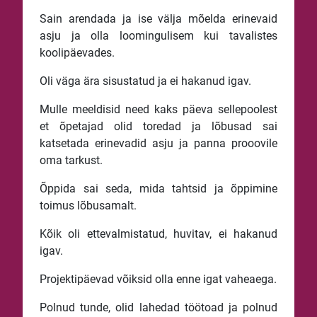
Sain arendada ja ise välja mõelda erinevaid
asju ja olla loomingulisem kui tavalistes
koolipäevades.
Oli väga ära sisustatud ja ei hakanud igav.
Mulle meeldisid need kaks päeva sellepoolest
et õpetajad olid toredad ja lõbusad sai
katsetada erinevadid asju ja panna prooovile
oma tarkust.
Õppida sai seda, mida tahtsid ja õppimine
toimus lõbusamalt.
Kõik oli ettevalmistatud, huvitav, ei hakanud
igav.
Projektipäevad võiksid olla enne igat vaheaega.
Polnud tunde, olid lahedad töötoad ja polnud