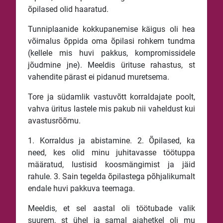
õpilased olid haaratud.
Tunniplaanide kokkupanemise käigus oli hea
võimalus õppida oma õpilasi rohkem tundma
(kellele mis huvi pakkus, kompromissidele
jõudmine jne). Meeldis ürituse rahastus, st
vahendite pärast ei pidanud muretsema.
Tore ja südamlik vastuvõtt korraldajate poolt,
vahva üritus lastele mis pakub nii vaheldust kui
avastusrõõmu.
1. Korraldus ja abistamine. 2. Õpilased, ka
need, kes olid minu juhitavasse töötuppa
määratud, lustisid koosmängimist ja jäid
rahule. 3. Sain tegelda õpilastega põhjalikumalt
endale huvi pakkuva teemaga.
Meeldis, et sel aastal oli töötubade valik
suurem, st ühel ja samal ajahetkel oli mu