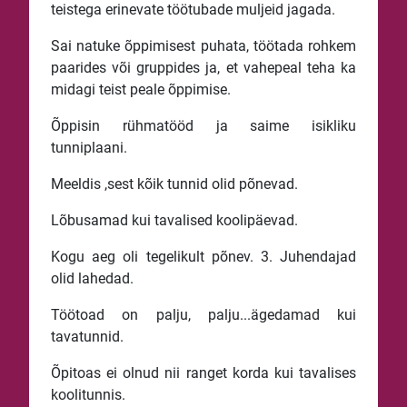
teistega erinevate töötubade muljeid jagada.
Sai natuke õppimisest puhata, töötada rohkem
paarides või gruppides ja, et vahepeal teha ka
midagi teist peale õppimise.
Õppisin rühmatööd ja saime isikliku
tunniplaani.
Meeldis ,sest kõik tunnid olid põnevad.
Lõbusamad kui tavalised koolipäevad.
Kogu aeg oli tegelikult põnev. 3. Juhendajad
olid lahedad.
Töötoad on palju, palju...ägedamad kui
tavatunnid.
Õpitoas ei olnud nii ranget korda kui tavalises
koolitunnis.