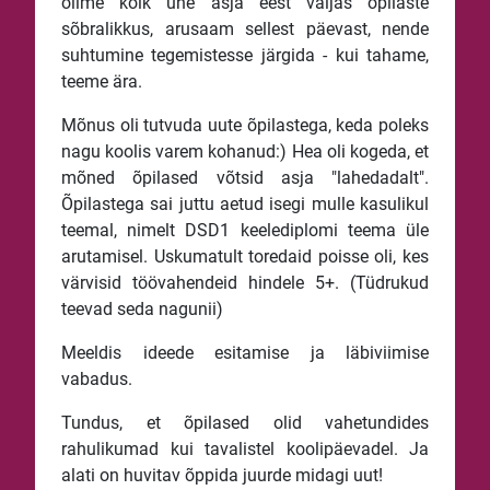
olime kõik ühe asja eest väljas õpilaste
sõbralikkus, arusaam sellest päevast, nende
suhtumine tegemistesse järgida - kui tahame,
teeme ära.
Mõnus oli tutvuda uute õpilastega, keda poleks
nagu koolis varem kohanud:) Hea oli kogeda, et
mõned õpilased võtsid asja "lahedadalt".
Õpilastega sai juttu aetud isegi mulle kasulikul
teemal, nimelt DSD1 keelediplomi teema üle
arutamisel. Uskumatult toredaid poisse oli, kes
värvisid töövahendeid hindele 5+. (Tüdrukud
teevad seda nagunii)
Meeldis ideede esitamise ja läbiviimise
vabadus.
Tundus, et õpilased olid vahetundides
rahulikumad kui tavalistel koolipäevadel. Ja
alati on huvitav õppida juurde midagi uut!