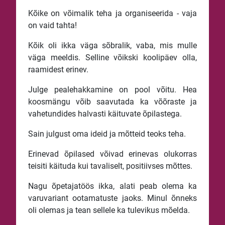
Kõike on võimalik teha ja organiseerida - vaja
on vaid tahta!
Kõik oli ikka väga sõbralik, vaba, mis mulle
väga meeldis. Selline võikski koolipäev olla,
raamidest erinev.
Julge pealehakkamine on pool võitu. Hea
koosmängu võib saavutada ka võõraste ja
vahetundides halvasti käituvate õpilastega.
Sain julgust oma ideid ja mõtteid teoks teha.
Erinevad õpilased võivad erinevas olukorras
teisiti käituda kui tavaliselt, positiivses mõttes.
Nagu õpetajatöös ikka, alati peab olema ka
varuvariant ootamatuste jaoks. Minul õnneks
oli olemas ja tean sellele ka tulevikus mõelda.