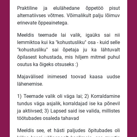
Praktiline ja elulähedane õppetöö pisut
alternatiivses võtmes. Võimalikult palju lõimuv
erinevate õppeainetega.
Meeldis teemade lai valik, igaüks sai nii
lemmiktoa kui ka "kohustusliku" osa - kuid selle
"kohustusliku" sai õpetaja ju ka lähtuvalt
õpilasest kohustada, mis hiljem mitmel puhul
osutus ka õigeks otsuseks :)
Majavälised inimesed toovad kaasa uudse
lähenemise.
1) Teemade valik oli väga lai; 2) Korraldamine
tundus väga asjalik, korraldajad ise ka põnevil
ja aktiivsed; 3) Lapsed said ise valida, millistes
töötubades osaleda tahavad
Meeldis see, et hästi paljudes õpitubades oli