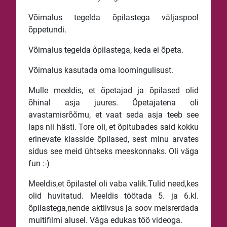
Võimalus tegelda õpilastega väljaspool
õppetundi.
Võimalus tegelda õpilastega, keda ei õpeta.
Võimalus kasutada oma loomingulisust.
Mulle meeldis, et õpetajad ja õpilased olid
õhinal asja juures. Õpetajatena oli
avastamisrõõmu, et vaat seda asja teeb see
laps nii hästi. Tore oli, et õpitubades said kokku
erinevate klasside õpilased, sest minu arvates
sidus see meid ühtseks meeskonnaks. Oli väga
fun :-)
Meeldis,et õpilastel oli vaba valik.Tulid need,kes
olid huvitatud. Meeldis töötada 5. ja 6.kl.
õpilastega,nende aktiivsus ja soov meisrerdada
multifilmi alusel. Väga edukas töö videoga.