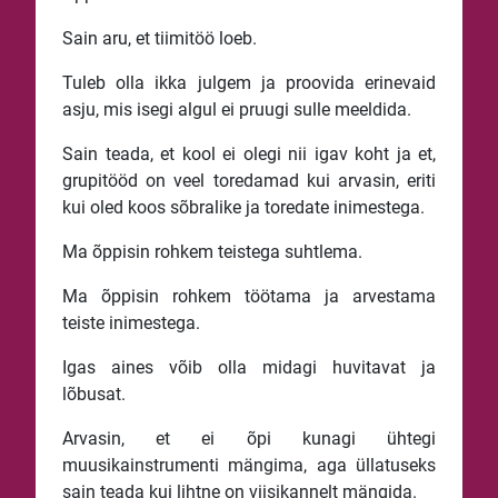
Sain aru, et tiimitöö loeb.
Tuleb olla ikka julgem ja proovida erinevaid
asju, mis isegi algul ei pruugi sulle meeldida.
Sain teada, et kool ei olegi nii igav koht ja et,
grupitööd on veel toredamad kui arvasin, eriti
kui oled koos sõbralike ja toredate inimestega.
Ma õppisin rohkem teistega suhtlema.
Ma õppisin rohkem töötama ja arvestama
teiste inimestega.
Igas aines võib olla midagi huvitavat ja
lõbusat.
Arvasin, et ei õpi kunagi ühtegi
muusikainstrumenti mängima, aga üllatuseks
sain teada kui lihtne on viisikannelt mängida.