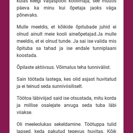
külas keegi väljaspoolt koolimaja, see muutis
päeva ka minu kui õpetaja jaoks väga
põnevaks.
Mulle meeldis, et kõikide õpitubade juhid ei
olnud ainult meie kooli aineõpetajad.Ja mulle
meeldis, et ei olnud tunde. Ja sai ise valida mis
õpituba sa tahad ja ise endale tunniplaani
koostada.
Õpilaste aktiivsus. Võimalus teha tunnivälist.
Sain töötada lastega, kes olid asjast huvitatud
ja ei teinud seda sunniviisiliselt.
Töötoa läbiviijad said ise otsustada, mitu korda
ja millise osalejate arvuga seda tuba läbi
viiakse.
Oli meeleolukas sekeldamine. Töötuppa tulid
lapsed, keda pakutud tegevus huvitas. Kõik