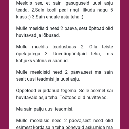
Meeldis see, et sain igasuguseid uusi asju
teada. 2.Sain kooli peal ringi liikuda nagu 5
klass :) 3.Sain endale asju teha :)
Mulle meeldisid need 2 päeva, sest õpitoad olid
huvitavad ja lõbusad.
Mulle meeldis teadusbuss 2. Olla teiste
õpetajatega 3. Unenäopüüdjaid teha, mis
kahjuks valmis ei saanud.
Mulle meeldisid need 2 päeva,sest ma sain
sealt uusi teadmisi ja uusi asju.
Õppetööd ei pidanud tegema. Selle asemel sai
huvitavaid asju teha. Töötoad olid huvitavad.
Ma sain palju uusi teadmisi.
Mulle meeldisid need 2 päeva,sest need olid
esimest korda,sain teha põnevaid asju,mida ma