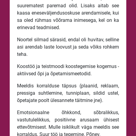
suurematest paremad olid. Lisaks aitab see
kaasa eneseväljendusoskuse arendamisele, kui
sa oled rühmas võõrama inimesega, kel on ka
erinevad teadmised.
Noortel silmad särasid, endal oli huvitav, selline
asi arendab laste loovust ja seda võiks rohkem
teha.
Koostöö ja teistmoodi koostegemise kogemus -
aktiivsed õpi ja õpetamismeetodid.
Meeldis korralduse täpsus (plaanid, reklaam,
pressiga suhtlemine, tunniplaan, sildid ustel,
õpetajate poolt ülesannete täitmine jne).
Emotsionaalne õhkkond, sõbralikkus,
vastutulelikkus, positiivne arusaam ühisest
ettevõtmisest. Mulle isiklikult väga meeldis see
korraldus. Suur töö ja tegemine. Põnev.