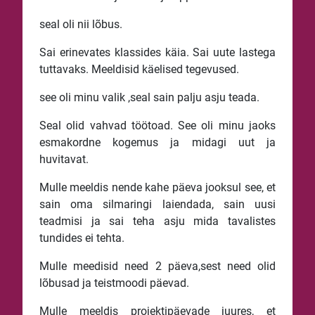
seal oli nii lõbus.
Sai erinevates klassides käia. Sai uute lastega
tuttavaks. Meeldisid käelised tegevused.
see oli minu valik ,seal sain palju asju teada.
Seal olid vahvad töötoad. See oli minu jaoks
esmakordne kogemus ja midagi uut ja
huvitavat.
Mulle meeldis nende kahe päeva jooksul see, et
sain oma silmaringi laiendada, sain uusi
teadmisi ja sai teha asju mida tavalistes
tundides ei tehta.
Mulle meedisid need 2 päeva,sest need olid
lõbusad ja teistmoodi päevad.
Mulle meeldis projektipäevade juures, et