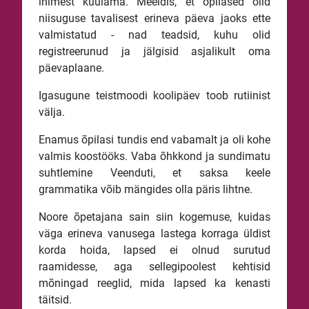
inimest kuulama. Meeldis, et õpilased olid
niisuguse tavalisest erineva päeva jaoks ette
valmistatud - nad teadsid, kuhu olid
registreerunud ja jälgisid asjalikult oma
päevaplaane.
Igasugune teistmoodi koolipäev toob rutiinist
välja.
Enamus õpilasi tundis end vabamalt ja oli kohe
valmis koostööks. Vaba õhkkond ja sundimatu
suhtlemine Veenduti, et saksa keele
grammatika võib mängides olla päris lihtne.
Noore õpetajana sain siin kogemuse, kuidas
väga erineva vanusega lastega korraga üldist
korda hoida, lapsed ei olnud surutud
raamidesse, aga sellegipoolest kehtisid
mõningad reeglid, mida lapsed ka kenasti
täitsid.