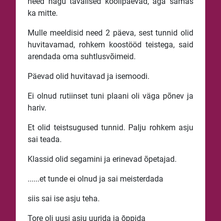
need nagu tavalised koolipäevad, aga samas
ka mitte.
Mulle meeldisid need 2 päeva, sest tunnid olid
huvitavamad, rohkem koostööd teistega, said
arendada oma suhtlusvõimeid.
Päevad olid huvitavad ja isemoodi.
Ei olnud rutiinset tuni plaani oli väga põnev ja
hariv.
Et olid teistsugused tunnid. Palju rohkem asju
sai teada.
Klassid olid segamini ja erinevad õpetajad.
......et tunde ei olnud ja sai meisterdada
siis sai ise asju teha.
Tore oli uusi asju uurida ja ōppida