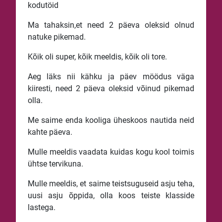
kodutöid
Ma tahaksin,et need 2 päeva oleksid olnud
natuke pikemad.
Kõik oli super, kõik meeldis, kõik oli tore.
Aeg läks nii kähku ja päev möödus väga
kiiresti, need 2 päeva oleksid võinud pikemad
olla.
Me saime enda kooliga üheskoos nautida neid
kahte päeva.
Mulle meeldis vaadata kuidas kogu kool toimis
ühtse tervikuna.
Mulle meeldis, et saime teistsuguseid asju teha,
uusi asju õppida, olla koos teiste klasside
lastega.