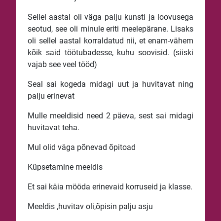
Sellel aastal oli väga palju kunsti ja loovusega
seotud, see oli minule eriti meelepärane. Lisaks
oli sellel aastal korraldatud nii, et enam-vähem
kõik said töötubadesse, kuhu soovisid. (siiski
vajab see veel tööd)
Seal sai kogeda midagi uut ja huvitavat ning
palju erinevat
Mulle meeldisid need 2 päeva, sest sai midagi
huvitavat teha.
Mul olid väga põnevad õpitoad
Küpsetamine meeldis
Et sai käia mööda erinevaid korruseid ja klasse.
Meeldis ,huvitav oli,õpisin palju asju