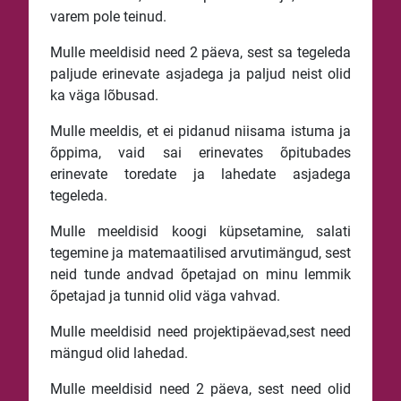
varem pole teinud.
Mulle meeldisid need 2 päeva, sest sa tegeleda
paljude erinevate asjadega ja paljud neist olid
ka väga lõbusad.
Mulle meeldis, et ei pidanud niisama istuma ja
õppima, vaid sai erinevates õpitubades
erinevate toredate ja lahedate asjadega
tegeleda.
Mulle meeldisid koogi küpsetamine, salati
tegemine ja matemaatilised arvutimängud, sest
neid tunde andvad õpetajad on minu lemmik
õpetajad ja tunnid olid väga vahvad.
Mulle meeldisid need projektipäevad,sest need
mängud olid lahedad.
Mulle meeldisid need 2 päeva, sest need olid