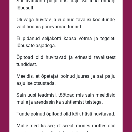
Sai avastada palju uusi asju Sa teha midagi
lõbusalt.
Oli väga huvitav ja ei olnud tavalisi koolitunde,
vaid hoopis põnevamad tunnid.
Ei pidanud seljakotti kaasa võtma ja tegeleti
lõbusate asjadega.
Õpitoad olid huvitavad ja erinesid tavalistest
tundidest.
Meeldis, et õpetajat polnud juures ja sai palju
asju ise otsustada.
Sain uusi teadmisi, töötoad mis sain meeldisid
mulle ja arendasin ka suhtlemist teistega.
Tunde polnud õpitoad olid kõik hästi huvitavad.
Mulle meeldis see, et seeoli mõnes mõttes olid