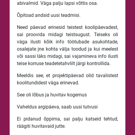
abivalmid. Väga palju lapsi võttis osa.
Õpitoad andsid uusi teadmisi.
Need päevad erinesid teistest koolipäevadest,
sai proovida midagi teistsugust. Teiseks oli
väga ilusti kõik info töötubade asukohtade,
osalejate jne kohta välja toodud ja kui meelest
või sassi läks midagi, sai vajamineva info ilusti
teise korruse teadetetahvlilt järgi kontrollida.
Meeldis see, et projektipäevad olid tavalistest
koolitundidest väga erinevad.
See oli lõbus ja huvitav kogemus
Vaheldus argipäeva, saab uusi tutvusi
Ei pidanud õppima, sai palju katseid tehtud,
räägiti huvitavaid jutte.