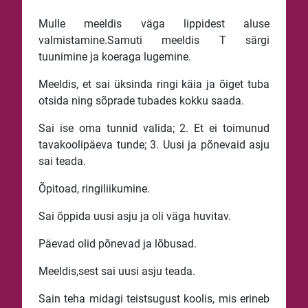
Mulle meeldis väga lippidest aluse
valmistamine.Samuti meeldis T särgi
tuunimine ja koeraga lugemine.
Meeldis, et sai üksinda ringi käia ja õiget tuba
otsida ning sõprade tubades kokku saada.
Sai ise oma tunnid valida; 2. Et ei toimunud
tavakoolipäeva tunde; 3. Uusi ja põnevaid asju
sai teada.
Õpitoad, ringiliikumine.
Sai õppida uusi asju ja oli väga huvitav.
Päevad olid põnevad ja lõbusad.
Meeldis,sest sai uusi asju teada.
Sain teha midagi teistsugust koolis, mis erineb