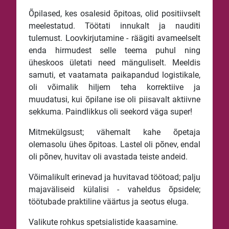
Õpilased, kes osalesid õpitoas, olid positiivselt
meelestatud. Töötati innukalt ja nauditi
tulemust. Loovkirjutamine - räägiti avameelselt
enda hirmudest selle teema puhul ning
üheskoos ületati need mänguliselt. Meeldis
samuti, et vaatamata paikapandud logistikale,
oli võimalik hiljem teha korrektiive ja
muudatusi, kui õpilane ise oli piisavalt aktiivne
sekkuma. Paindlikkus oli seekord väga super!
Mitmekülgsust; vähemalt kahe õpetaja
olemasolu ühes õpitoas. Lastel oli põnev, endal
oli põnev, huvitav oli avastada teiste andeid.
Võimalikult erinevad ja huvitavad töötoad; palju
majaväliseid külalisi - vaheldus õpsidele;
töötubade praktiline väärtus ja seotus eluga.
Valikute rohkus spetsialistide kaasamine.