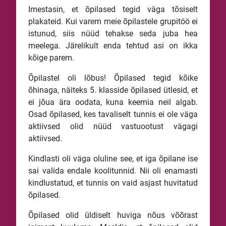
Imestasin, et õpilased tegid väga tõsiselt
plakateid. Kui varem meie õpilastele grupitöö ei
istunud, siis nüüd tehakse seda juba hea
meelega. Järelikult enda tehtud asi on ikka
kõige parem.
Õpilastel oli lõbus! Õpilased tegid kõike
õhinaga, näiteks 5. klasside õpilased ütlesid, et
ei jõua ära oodata, kuna keemia neil algab.
Osad õpilased, kes tavaliselt tunnis ei ole väga
aktiivsed olid nüüd vastuootust vägagi
aktiivsed.
Kindlasti oli väga oluline see, et iga õpilane ise
sai valida endale koolitunnid. Nii oli enamasti
kindlustatud, et tunnis on vaid asjast huvitatud
õpilased.
Õpilased olid üldiselt huviga nõus võõrast