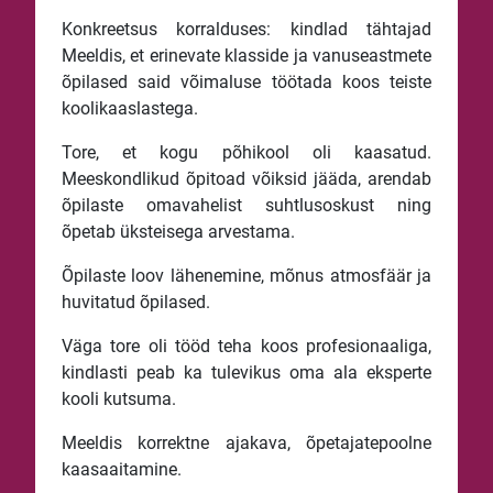
Konkreetsus korralduses: kindlad tähtajad
Meeldis, et erinevate klasside ja vanuseastmete
õpilased said võimaluse töötada koos teiste
koolikaaslastega.
Tore, et kogu põhikool oli kaasatud.
Meeskondlikud õpitoad võiksid jääda, arendab
õpilaste omavahelist suhtlusoskust ning
õpetab üksteisega arvestama.
Õpilaste loov lähenemine, mõnus atmosfäär ja
huvitatud õpilased.
Väga tore oli tööd teha koos profesionaaliga,
kindlasti peab ka tulevikus oma ala eksperte
kooli kutsuma.
Meeldis korrektne ajakava, õpetajatepoolne
kaasaaitamine.