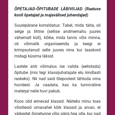
ÕPETAJAD-ÕPITUBADE LÄBIVIIJAD (Raatuse
kooli õpetajad ja majavälised juhendajad)
Suurepärane korraldatus: Tabel, mida täita, oli
selge ja lihtne (sellise andmemahu juures
vähemalt küll), kõike, mida tarvis võis minna,
oli võimalik organiseerida ja keegi ei
krimpsutanud selle juures nina kui taaskord
midagi küsima läksid.
Lastele anti võimalus ise valida (eelistada)
õpitube (mis tegi klassijuhatajate elu kindlasti
raskeks). Nii nad said tõepoolest lähtuda oma
huvidest. Ja vaadata, kas ka tunniväline
materjal neile huvi pakub.
Koos olid erinevad klassid. Näiteks minu toas
võistlesid omavahel kõik klassid ja arvan, et
väikestel õnnetunne võis päris hea olla, kui nad