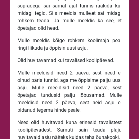
sõpradega sai samal ajal tunnis rääkida kui
midagi tegid. Siis meeldis mulle,et sai midagi
rohkem teada. Ja mulle meeldis ka see, et
õpetajad olid head.
Mulle meeldis kõige rohkem koolimaja peal
ringi liikuda ja õppisin uusi asju.
Olid huvitavamad kui tavalised koolipäevad.
Mulle meeldisid need 2 päeva, sest need ei
olnud päris tunnid, aga me õppisime palju uusi
asju. Mulle meeldisid need 2 päeva, sest
õpetajad tundusid palju lõbusamad. Mulle
meeldisid need 2 päeva, sest neid asju ei
pidanud tegema hinde peale.
Need olid huvitavad kuna erinesid tavalistest
koolipäevadest. Samuti sain teada plaju
huvitavaid asju näiteks kuidas teha õunakooki.