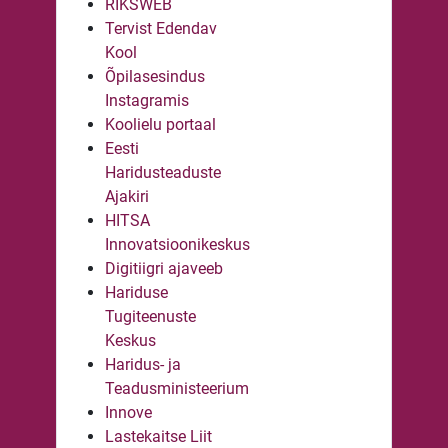
RIKSWEB
Tervist Edendav
Kool
Õpilasesindus
Instagramis
Koolielu portaal
Eesti
Haridusteaduste
Ajakiri
HITSA
Innovatsioonikeskus
Digitiigri ajaveeb
Hariduse
Tugiteenuste
Keskus
Haridus- ja
Teadusministeerium
Innove
Lastekaitse Liit