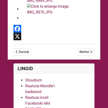
Facebook
X
Vorheriger Beitrag: Raatuse kooli lõpuaktus 2019
Nächster Beitrag: 
Zurück
Weiter
LINGID
Stuudium
Raatuse Moodle'i
keskkond
Raatuse kooli
Facebooki leht